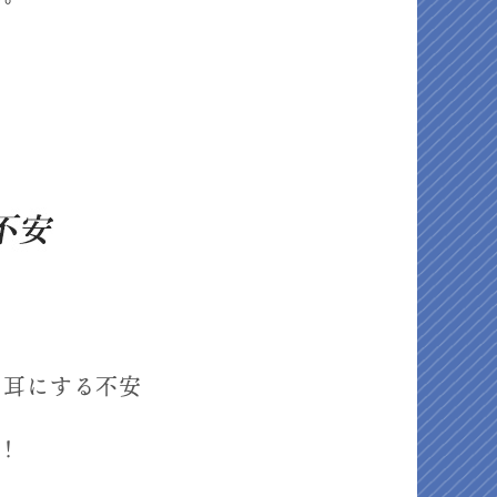
く耳にする不安
！