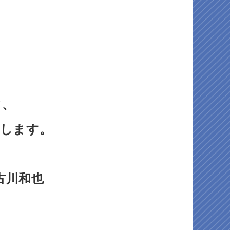
、
て、
献します。
也