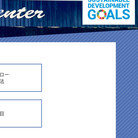
ロー
法
目