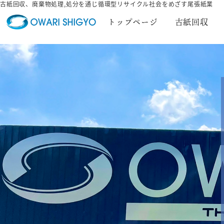
古紙回収、廃棄物処理,処分を通じ循環型リサイクル社会をめざす尾張紙業
トップページ
古紙回収